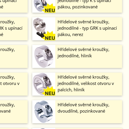
s upínací
jednodílné - typ K s upínací
né
pákou, pozinkované
kroužky,
Hřídelové svěrné kroužky,
RK s upínací
jednodílné - typ GRK s upínací
né
pákou, nerez
kroužky,
Hřídelové svěrné kroužky,
jednodílné, hliník
kroužky,
Hřídelové svěrné kroužky,
st otvoru v
jednodílné, velikost otvoru v
palcích, hliník
kroužky,
Hřídelové svěrné kroužky,
ované
dvoudílné, pozinkované