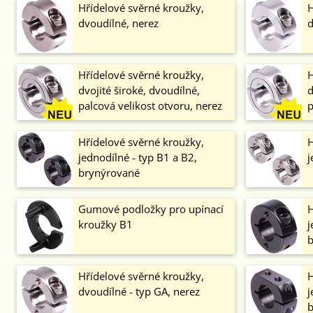
Hřídelové svěrné kroužky,
H
dvoudílné, nerez
d
Hřídelové svěrné kroužky,
H
dvojité široké, dvoudílné,
d
palcová velikost otvoru, nerez
p
Hřídelové svěrné kroužky,
H
jednodílné - typ B1 a B2,
j
brynýrované
Gumové podložky pro upínací
H
kroužky B1
j
b
Hřídelové svěrné kroužky,
H
dvoudílné - typ GA, nerez
j
b