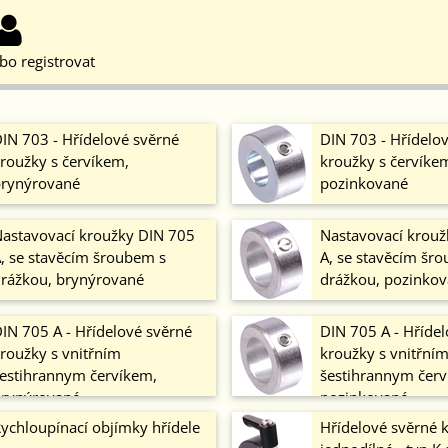
ebo registrovat
IN 703 - Hřídelové svěrné
DIN 703 - Hřídelo
roužky s červíkem,
kroužky s červíke
rynýrované
pozinkované
astavovací kroužky DIN 705
Nastavovací krouž
, se stavěcím šroubem s
A, se stavěcím šr
rážkou, brynýrované
drážkou, pozinko
IN 705 A - Hřídelové svěrné
DIN 705 A - Hříde
roužky s vnitřním
kroužky s vnitřní
estihrannym červíkem,
šestihrannym červ
rynýrované
pozinkované
ychloupínací objímky hřídele
Hřídelové svěrné 