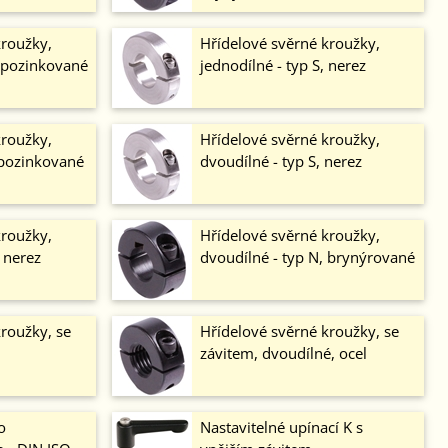
kroužky,
Hřídelové svěrné kroužky,
, pozinkované
jednodílné - typ S, nerez
kroužky,
Hřídelové svěrné kroužky,
 pozinkované
dvoudílné - typ S, nerez
kroužky,
Hřídelové svěrné kroužky,
, nerez
dvoudílné - typ N, brynýrované
roužky, se
Hřídelové svěrné kroužky, se
závitem, dvoudílné, ocel
o
Nastavitelné upínací K s