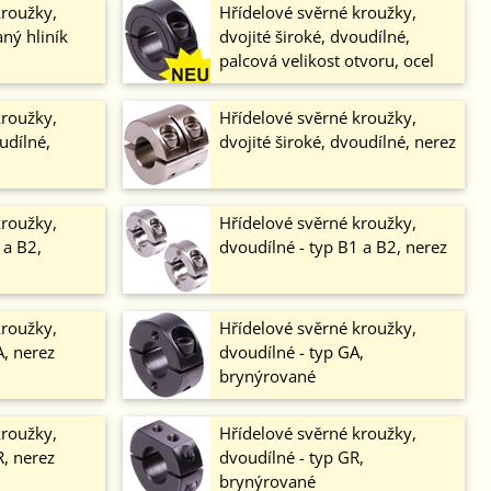
kroužky,
Hřídelové svěrné kroužky,
ný hliník
dvojité široké, dvoudílné,
palcová velikost otvoru, ocel
kroužky,
Hřídelové svěrné kroužky,
udílné,
dvojité široké, dvoudílné, nerez
kroužky,
Hřídelové svěrné kroužky,
 a B2,
dvoudílné - typ B1 a B2, nerez
kroužky,
Hřídelové svěrné kroužky,
A, nerez
dvoudílné - typ GA,
brynýrované
kroužky,
Hřídelové svěrné kroužky,
R, nerez
dvoudílné - typ GR,
brynýrované