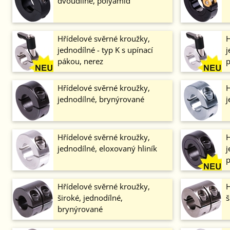
dvoudílné, polyamid
Hřídelové svěrné kroužky,
H
jednodílné - typ K s upínací
j
pákou, nerez
p
Hřídelové svěrné kroužky,
H
jednodílné, brynýrované
j
Hřídelové svěrné kroužky,
H
jednodílné, eloxovaný hliník
j
p
Hřídelové svěrné kroužky,
H
široké, jednodílné,
š
brynýrované