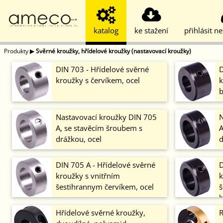
katalog
ke stažení
přihlásit n
Produkty
▶
Svěrné kroužky, hřídelové kroužky (nastavovací kroužky)
DIN 703 - Hřídelové svěrné
D
kroužky s červíkem, ocel
k
b
Nastavovací kroužky DIN 705
N
A, se stavěcím šroubem s
A
drážkou, ocel
d
DIN 705 A - Hřídelové svěrné
D
kroužky s vnitřním
k
šestihrannym červíkem, ocel
š
b
Hřídelové svěrné kroužky,
R