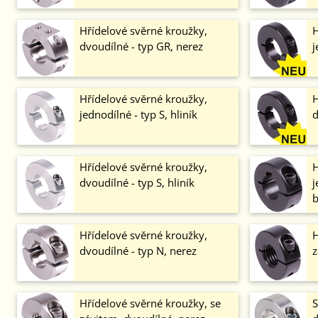
Hřídelové svěrné kroužky,
H
dvoudílné - typ GR, nerez
j
Hřídelové svěrné kroužky,
H
jednodílné - typ S, hliník
d
Hřídelové svěrné kroužky,
H
dvoudílné - typ S, hliník
j
b
Hřídelové svěrné kroužky,
H
dvoudílné - typ N, nerez
z
Hřídelové svěrné kroužky, se
S