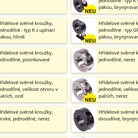
jednodílné - typ K 
pákou, brynýrova
řídelové svěrné kroužky,
Hřídelové svěrné 
ednodílné - typ K s upínací
jednodílné - typ G
ákou, hliník
pákou, brynýrova
řídelové svěrné kroužky,
Hřídelové svěrné 
ednodílné, pozinkované
jednodílné, nerez
řídelové svěrné kroužky,
Hřídelové svěrné 
ednodílné, velikost otvoru v
jednodílné, veliko
alcích, ocel
palcích, nerez
řídelové svěrné kroužky,
Hřídelové svěrné 
iroké, jednodílné, nerez
dvoudílné, brynýr