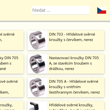
vé svěrné
DIN 703 - Hřídelové svěrné
m,
kroužky s červíkem, nerez
ky DIN 705
Nastavovací kroužky DIN 705
oubem s
A, se stavěcím šroubem s
vané
drážkou, nerez
lové svěrné
DIN 705 A - Hřídelové svěrné
m
kroužky s vnitřním
íkem,
šestihrannym červíkem, nerez
kroužky,
Hřídelové svěrné kroužky,